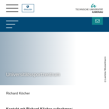
ENGLISH
Laetizia Musselmann
Universitätssportzentrum
Richard Köcher
Kontakt mit Richard Köcher aufnehmen: