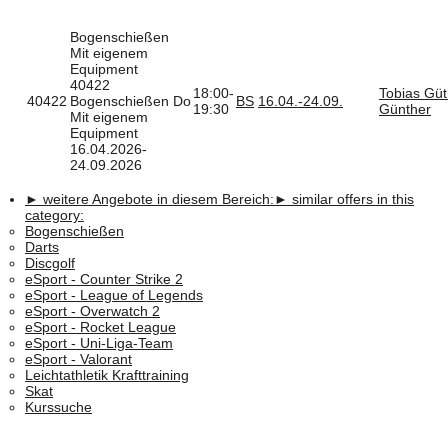
Bogenschießen
Mit eigenem
Equipment
40422
18:00-
Tobias Gü
40422
Bogenschießen
Do
BS
16.04.-
24.09.
19:30
Günther
Mit eigenem
Equipment
16.04.2026-
24.09.2026
► weitere Angebote in diesem Bereich:
► similar offers in this
category:
Bogenschießen
Darts
Discgolf
eSport - Counter Strike 2
eSport - League of Legends
eSport - Overwatch 2
eSport - Rocket League
eSport - Uni-Liga-Team
eSport - Valorant
Leichtathletik Krafttraining
Skat
Kurssuche