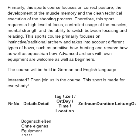
Primarily, this sports course focuses on correct posture, the
development of the muscle memory and the clean technical
execution of the shooting process. Therefore, this sport
requires a high level of focus, controlled usage of the muscles,
mental strength and the ability to switch between focusing and
relaxing. This sports course primarily focuses on
instinctive/traditional archery and takes into account different
types of bows, such as primitive bow, hunting and recurve bow
as well as equestrian bow. Advanced archers with own
equipment are welcome as well as beginners.
The course will be held in German and English language.
Interested? Then join us in the course. This sport is made for
everybody!
Tag / Zeit /
Ort
Day /
Nr.
No.
Details
Detail
Zeitraum
Duration
Leitung
G
Time /
Location
Bogenschießen
Ohne eigenes
Equipment
40411