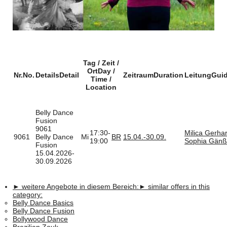
Tag / Zeit /
Ort
Day /
Nr.
No.
Details
Detail
Zeitraum
Duration
Leitung
Gui
Time /
Location
Belly Dance
Fusion
9061
17:30-
Milica Gerha
9061
Belly Dance
Mi
BR
15.04.-
30.09.
19:00
Sophia Gänß
Fusion
15.04.2026-
30.09.2026
► weitere Angebote in diesem Bereich:
► similar offers in this
category:
Belly Dance Basics
Belly Dance Fusion
Bollywood Dance