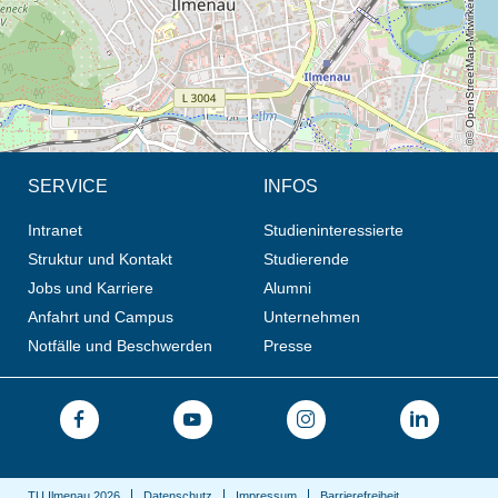
© OpenStreetMap-Mitwirkende, CC BY-SA
SERVICE
INFOS
Intranet
Studieninteressierte
Struktur und Kontakt
Studierende
Jobs und Karriere
Alumni
Anfahrt und Campus
Unternehmen
Notfälle und Beschwerden
Presse
TU Ilmenau 2026
Datenschutz
Impressum
Barrierefreiheit