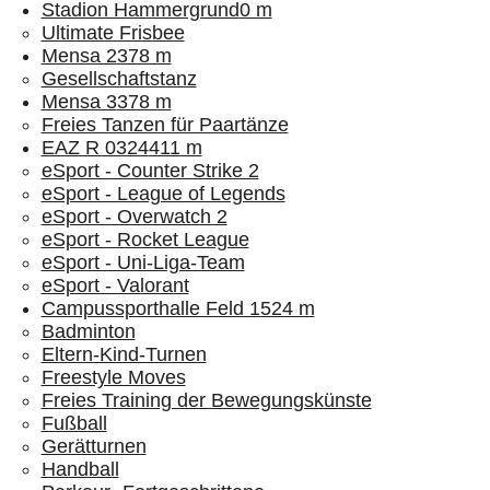
Stadion Hammergrund
0 m
Ultimate Frisbee
Mensa 2
378 m
Gesellschaftstanz
Mensa 3
378 m
Freies Tanzen für Paartänze
EAZ R 0324
411 m
eSport - Counter Strike 2
eSport - League of Legends
eSport - Overwatch 2
eSport - Rocket League
eSport - Uni-Liga-Team
eSport - Valorant
Campussporthalle Feld 1
524 m
Badminton
Eltern-Kind-Turnen
Freestyle Moves
Freies Training der Bewegungskünste
Fußball
Gerätturnen
Handball