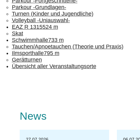
Parkour -Fortgeschrittene-
Parkour -Grundlagen-
Turnen (Kinder und Jugendliche)
Volleyball -Uniauswahl-
EAZ R 1315
524 m
Skat
Schwimmhalle
733 m
Tauchen/Apnoetauchen (Theorie und Praxis)
Ilmsporthalle
795 m
Gerätturnen
Übersicht aller Veranstaltungsorte
News
27.07.2026
06.07.2